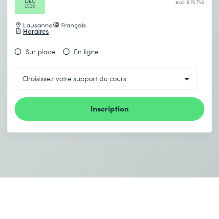
DEC
excl. 8.1% TVA
2026
Lausanne
Français
Horaires
Sur place
En ligne
Inscription