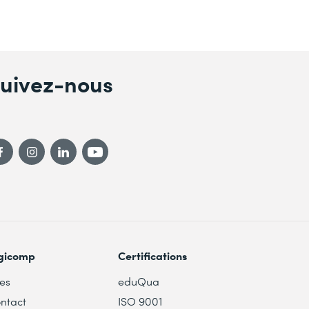
uivez-nous
gicomp
Certifications
tes
eduQua
ntact
ISO 9001