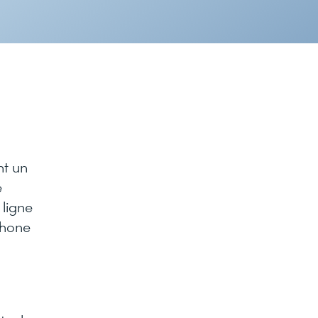
nt un
e
 ligne
phone