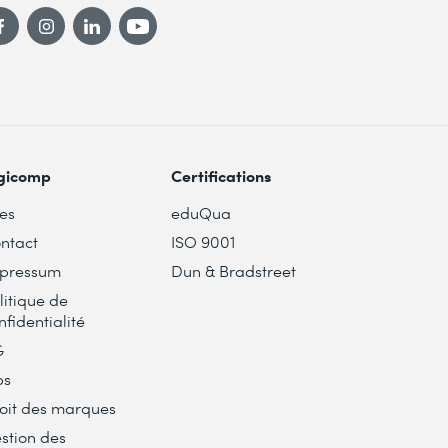
gicomp
Certifications
tes
eduQua
ntact
ISO 9001
pressum
Dun & Bradstreet
litique de
nfidentialité
G
bs
oit des marques
stion des