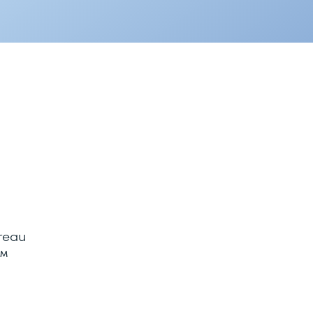
ureau
A™