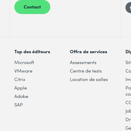
Contact
Top des éditeurs
Offre de services
Di
Microsoft
Assessments
Si
VMware
Centre de tests
Co
Citrix
Location de salles
Im
Apple
Po
co
Adobe
C
SAP
Jo
Dr
Ge