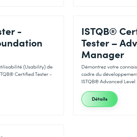
ter -
ISTQB® Cert
Foundation
Tester – Ad
Manager
lisabilité (Usability) de
Démontrez votre connais
ISTQB® Certified Tester -
cadre du développement de
ISTQB® Advanced Level 
Détails