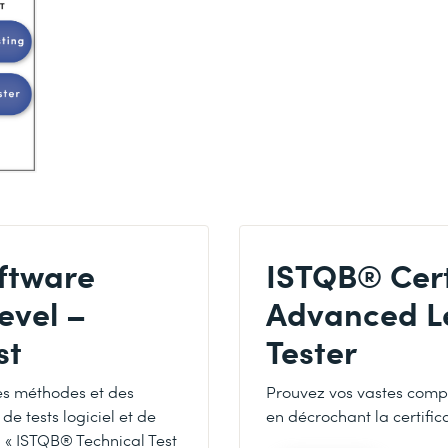
ftware
ISTQB® Cert
evel –
Advanced Le
st
Tester
s méthodes et des
Prouvez vos vastes compét
de tests logiciel et de
en décrochant la certifica
on « ISTQB® Technical Test