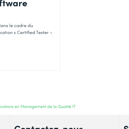
ftware
dans le cadre du
ation « Certified Tester –
fications en Management de la Qualité IT
Contactez-nous
S