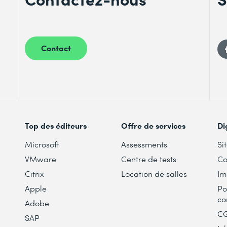
Contact
Top des éditeurs
Offre de services
Di
Microsoft
Assessments
Si
VMware
Centre de tests
Co
Citrix
Location de salles
Im
Apple
Po
co
Adobe
C
SAP