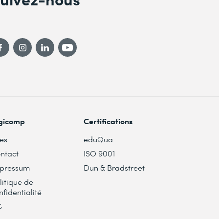
gicomp
Certifications
tes
eduQua
ntact
ISO 9001
pressum
Dun & Bradstreet
litique de
nfidentialité
G