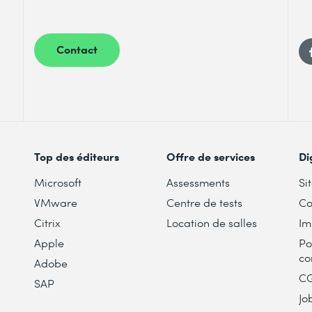
Contact
Top des éditeurs
Offre de services
Di
Microsoft
Assessments
Si
VMware
Centre de tests
Co
Citrix
Location de salles
Im
Apple
Po
co
Adobe
C
SAP
Jo