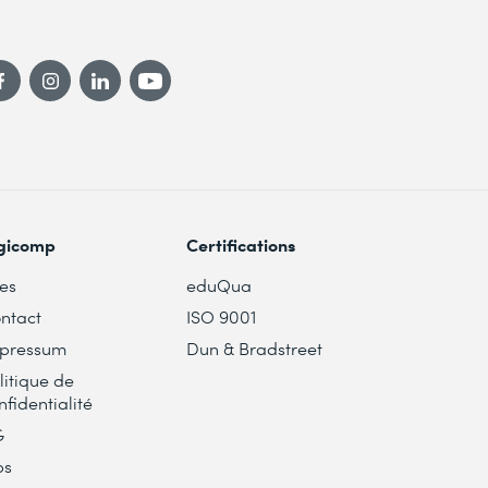
gicomp
Certifications
tes
eduQua
ntact
ISO 9001
pressum
Dun & Bradstreet
litique de
nfidentialité
G
bs