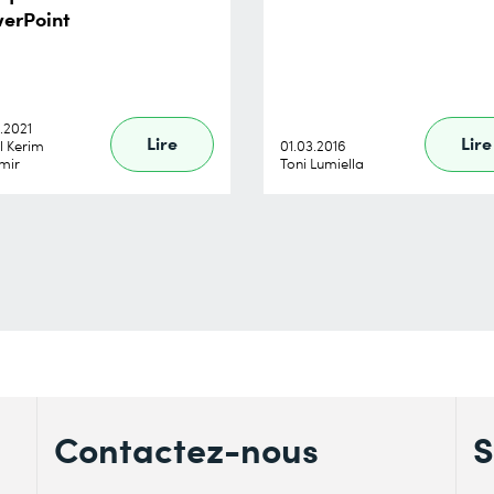
erPoint
.2021
Lire
Lire
l Kerim
01.03.2016
mir
Toni Lumiella
Contactez-nous
S