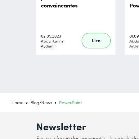
convaincantes
Pow
02.05.2023
01.09
Lire
Abdul Kerim
Abdu
Aydemir
Ayde
Home
Blog/News
PowerPoint
Newsletter
Restez informé des nouveautés du monde de