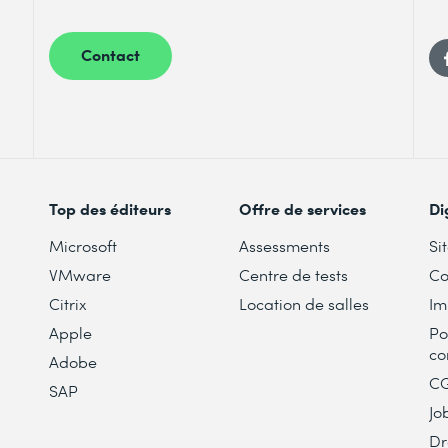
Contact
Top des éditeurs
Offre de services
Di
Microsoft
Assessments
Si
VMware
Centre de tests
Co
Citrix
Location de salles
Im
Apple
Po
co
Adobe
C
SAP
Jo
Dr