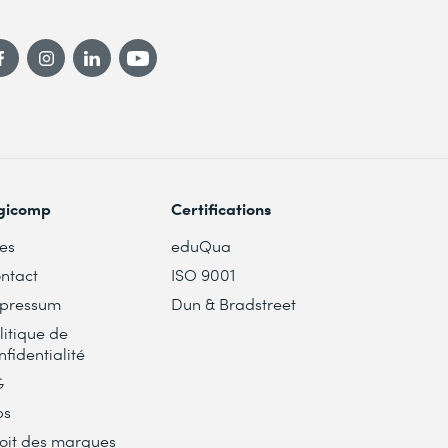
gicomp
Certifications
tes
eduQua
ntact
ISO 9001
pressum
Dun & Bradstreet
litique de
nfidentialité
G
bs
oit des marques