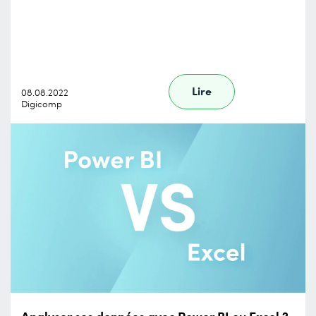
Lire
08.08.2022
Digicomp
Analyser ses données avec Power BI ou Excel ?