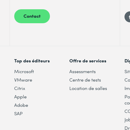
Contact
Top des éditeurs
Offre de services
Di
Microsoft
Assessments
Si
VMware
Centre de tests
Co
Citrix
Location de salles
Im
Apple
Po
co
Adobe
C
SAP
Jo
Dr