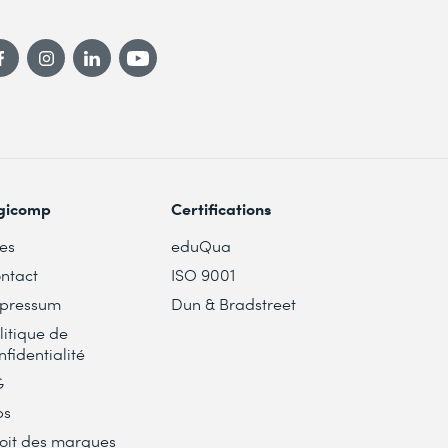
gicomp
Certifications
tes
eduQua
ntact
ISO 9001
pressum
Dun & Bradstreet
litique de
nfidentialité
G
bs
oit des marques