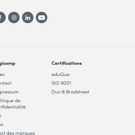
gicomp
Certifications
tes
eduQua
ntact
ISO 9001
pressum
Dun & Bradstreet
litique de
nfidentialité
G
bs
oit des marques