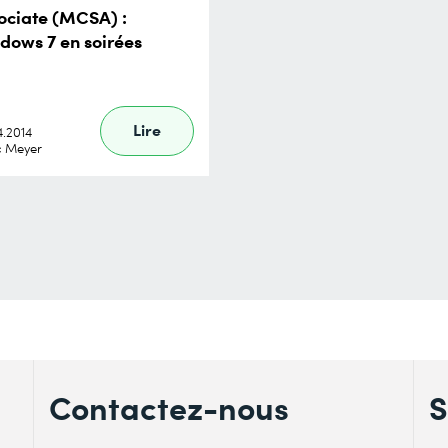
ociate (MCSA) :
dows 7 en soirées
Lire
4.2014
c Meyer
Contactez-nous
S