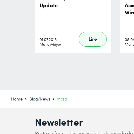
Update
Ass
Win
Lire
01.07.2016
08.0
Malic Meyer
Mali
Home
Blog/News
mcsa
Newsletter
Restez informé des nouveautés du monde de