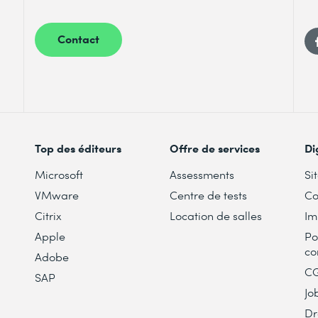
Contact
Top des éditeurs
Offre de services
Di
Microsoft
Assessments
Si
VMware
Centre de tests
Co
Citrix
Location de salles
Im
Apple
Po
co
Adobe
C
SAP
Jo
Dr