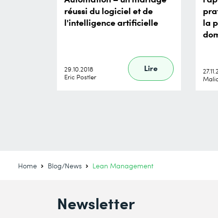
réussi du logiciel et de
pra
l'intelligence artificielle
la 
dom
Lire
29.10.2018
27.11
Eric Postler
Mali
Home
Blog/News
Lean Management
Newsletter