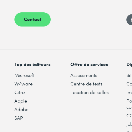
Contact
Top des éditeurs
Offre de services
Di
Microsoft
Assessments
Si
VMware
Centre de tests
Co
Citrix
Location de salles
Im
Apple
Po
co
Adobe
C
SAP
Jo