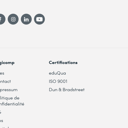
gicomp
Certifications
tes
eduQua
ntact
ISO 9001
pressum
Dun & Bradstreet
litique de
nfidentialité
G
bs