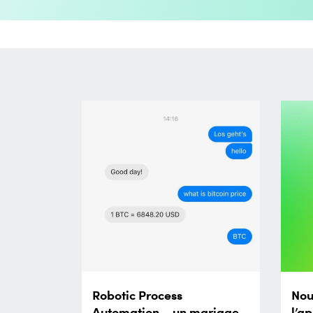
Robotic Process
Nou
Automation – un mariage
l’a