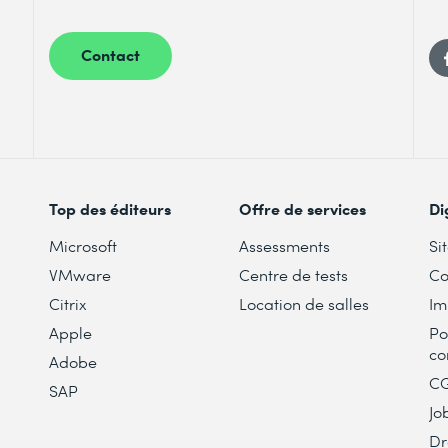
Contact
Top des éditeurs
Offre de services
Di
Microsoft
Assessments
Si
VMware
Centre de tests
Co
Citrix
Location de salles
Im
Apple
Po
co
Adobe
C
SAP
Jo
Dr