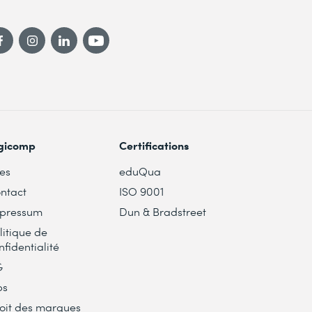
gicomp
Certifications
tes
eduQua
ntact
ISO 9001
pressum
Dun & Bradstreet
litique de
nfidentialité
G
bs
oit des marques