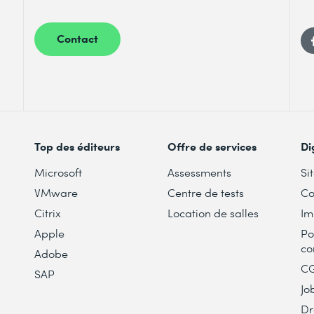
Contact
Top des éditeurs
Offre de services
Di
Microsoft
Assessments
Si
VMware
Centre de tests
Co
Citrix
Location de salles
Im
Apple
Po
co
Adobe
C
SAP
Jo
Dr