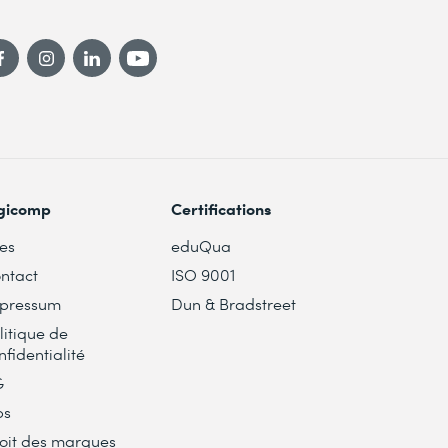
gicomp
Certifications
tes
eduQua
ntact
ISO 9001
pressum
Dun & Bradstreet
litique de
nfidentialité
G
bs
oit des marques