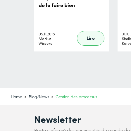
de le faire bien
05.11.2018
31.10
Lire
Markus
Sheil
Wissekal
Karv
Home
Blog/News
Gestion des processus
Newsletter
Restez informé des nouveautés du monde de