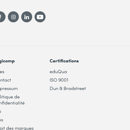
gicomp
Certifications
tes
eduQua
ntact
ISO 9001
pressum
Dun & Bradstreet
litique de
nfidentialité
G
bs
oit des marques