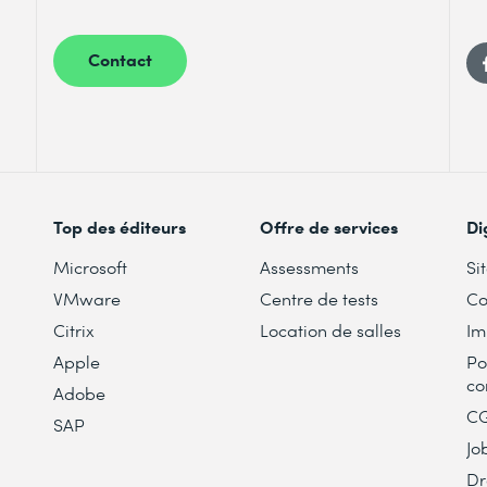
Contact
Top des éditeurs
Offre de services
Di
Microsoft
Assessments
Si
VMware
Centre de tests
Co
Citrix
Location de salles
Im
Apple
Po
co
Adobe
C
SAP
Jo
Dr