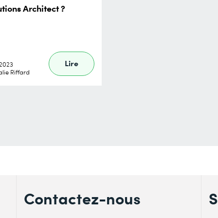
utions Architect ?
Lire
.2023
lie Riffard
Contactez-nous
S