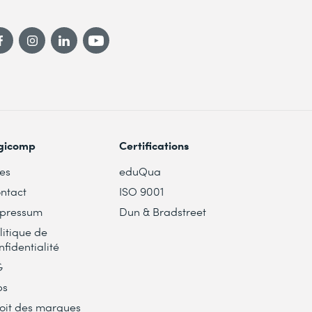
gicomp
Certifications
tes
eduQua
ntact
ISO 9001
pressum
Dun & Bradstreet
litique de
nfidentialité
G
bs
oit des marques