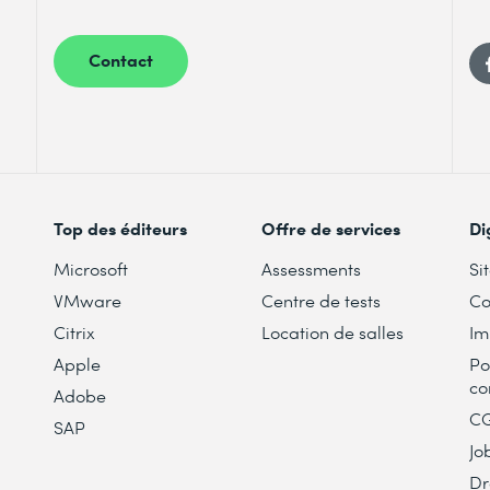
Contact
Top des éditeurs
Offre de services
Di
Microsoft
Assessments
Si
VMware
Centre de tests
Co
Citrix
Location de salles
Im
Apple
Po
co
Adobe
C
SAP
Jo
Dr