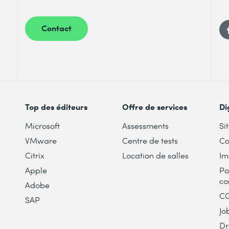
Contact
Top des éditeurs
Offre de services
Di
Microsoft
Assessments
Si
VMware
Centre de tests
Co
Citrix
Location de salles
Im
Apple
Po
co
Adobe
C
SAP
Jo
Dr