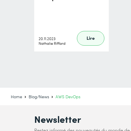
Lire
20.11.2023
Nathalie Riffard
Home
Blog/News
AWS DevOps
Newsletter
Restez informé des nouveautés du monde de