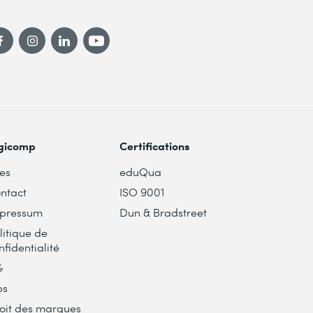
gicomp
Certifications
tes
eduQua
ntact
ISO 9001
pressum
Dun & Bradstreet
litique de
nfidentialité
G
bs
oit des marques