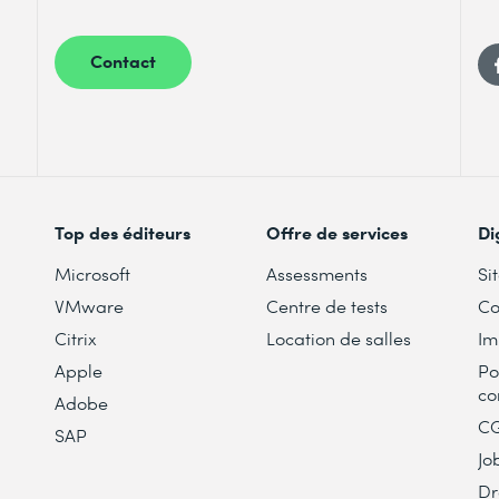
Contact
Top des éditeurs
Offre de services
Di
Microsoft
Assessments
Si
VMware
Centre de tests
Co
Citrix
Location de salles
Im
Apple
Po
co
Adobe
C
SAP
Jo
Dr