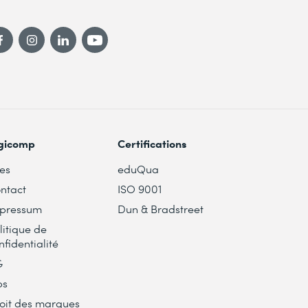
gicomp
Certifications
tes
eduQua
ntact
ISO 9001
pressum
Dun & Bradstreet
litique de
nfidentialité
G
bs
oit des marques