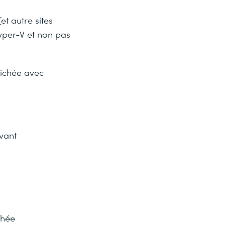
t autre sites
yper-V et non pas
nichée avec
vant
chée