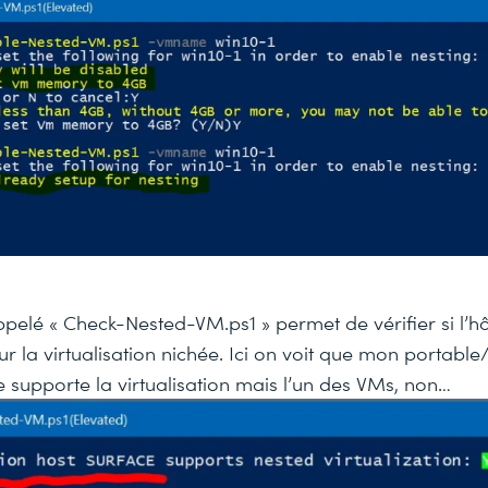
ppelé « Check-Nested-VM.ps1 » permet de vérifier si l’hô
r la virtualisation nichée. Ici on voit que mon portable/
 supporte la virtualisation mais l’un des VMs, non…