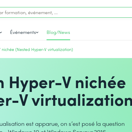
Événements
Blog/News
V nichée (Nested Hyper-V virtualization)
on Hyper-V nichée
r-V virtualization
tualisation est apparue, on s’est posé la question
sation… Windows 10 et Windows Serveur 2016