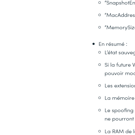
“SnapshotEn
“MacAddres
“MemorySiz
En résumé :
L’état sauve
Si la future
pouvoir modi
Les extensio
La mémoire 
Le spoofing
ne pourront
La RAM de l