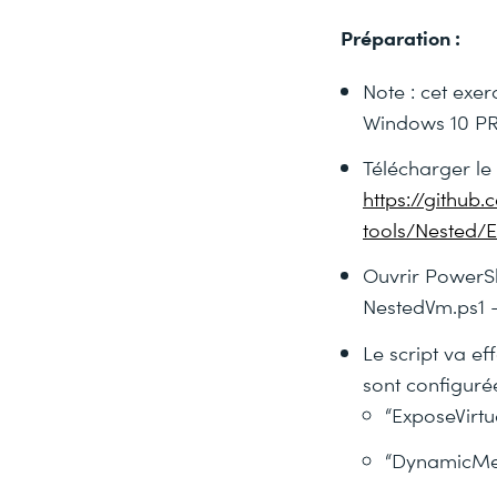
Préparation :
Note : cet exe
Windows 10 PRO
Télécharger le
https://github
tools/Nested/
Ouvrir PowerShe
NestedVm.ps1
Le script va ef
sont configurée
“ExposeVirtu
“DynamicMe