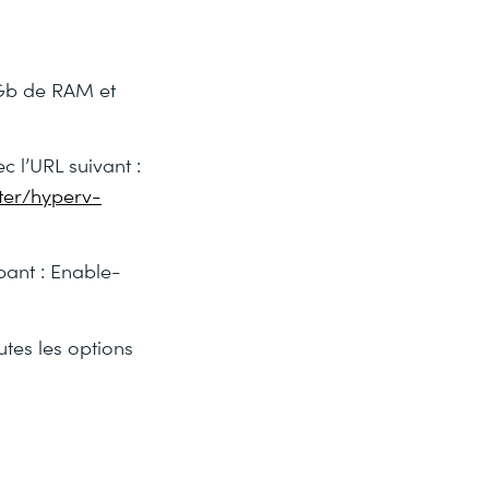
8Gb de RAM et
 l’URL suivant :
ter/hyperv-
pant : Enable-
utes les options