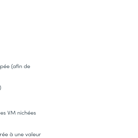
ppée (afin de
)
les VM nichées
rée à une valeur