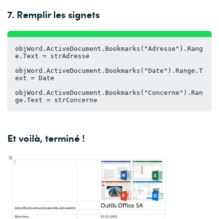
7. Remplir les signets
objWord.ActiveDocument.Bookmarks("Adresse").Rang
e.Text = strAdresse
objWord.ActiveDocument.Bookmarks("Date").Range.T
ext = Date
objWord.ActiveDocument.Bookmarks("Concerne").Ran
ge.Text = strConcerne
Et voilà, terminé !