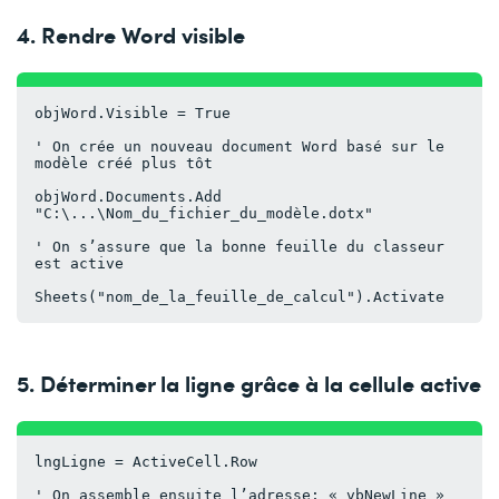
4. Rendre Word visible
objWord.Visible = True
' On crée un nouveau document Word basé sur le 
modèle créé plus tôt
objWord.Documents.Add 
"C:\...\Nom_du_fichier_du_modèle.dotx"
' On s’assure que la bonne feuille du classeur 
est active
Sheets("nom_de_la_feuille_de_calcul").Activate
5. Déterminer la ligne grâce à la cellule active
lngLigne = ActiveCell.Row
' On assemble ensuite l’adresse; « vbNewLine » 