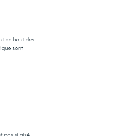
ut en haut des
tique sont
st pas si aisé