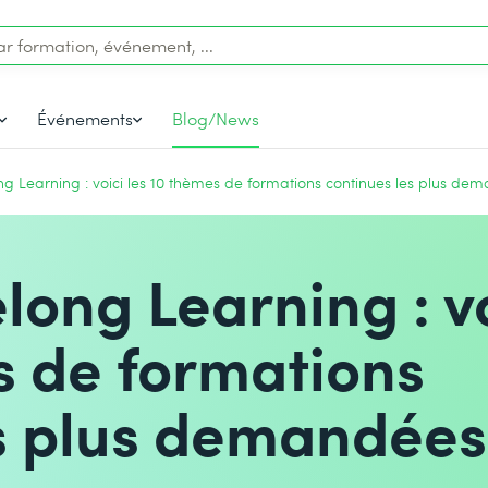
Événements
Blog/News
g Learning : voici les 10 thèmes de formations continues les plus de
long Learning : v
s de formations
es plus demandées