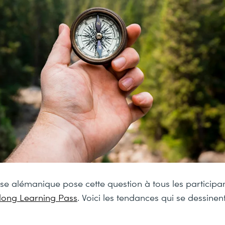
se alémanique pose cette question à tous les participa
long Learning Pass
. Voici les tendances qui se dessinent