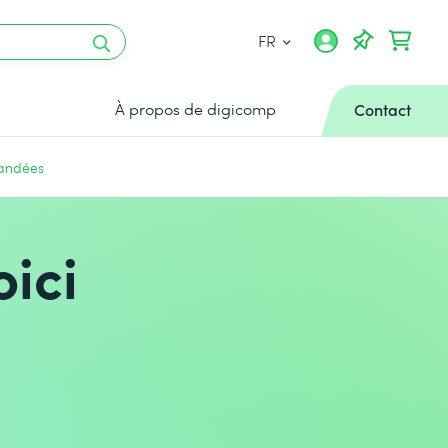
FR
À propos de digicomp
Contact
mandées
oici