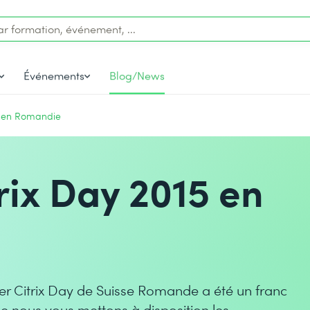
Événements
Blog/News
15 en Romandie
rix Day 2015 en
ier Citrix Day de Suisse Romande a été un franc
ue nous vous mettons à disposition les