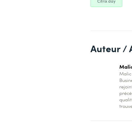
Citrix day
Auteur / 
Mali
Malic
Busin
rejoi
précé
qualit
trouve