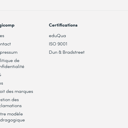
gicomp
Certifications
tes
eduQua
ntact
ISO 9001
pressum
Dun & Bradstreet
litique de
nfidentialité
G
bs
oit des marques
stion des
clamations
tre modèle
dragogique