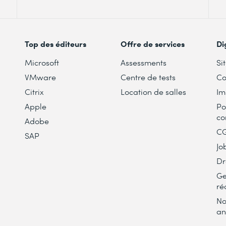
Top des éditeurs
Offre de services
Di
Microsoft
Assessments
Si
VMware
Centre de tests
Co
Citrix
Location de salles
Im
Apple
Po
co
Adobe
C
SAP
Jo
Dr
Ge
ré
No
an