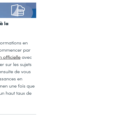
à la
formations en
 commencer par
 officielle
avec
r sur les sujets
ensuite de vous
issances en
amen une fois que
 un haut taux de