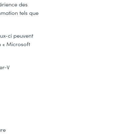
érience des
mation tels que
eux-ci peuvent
n « Microsoft
er-V
ure