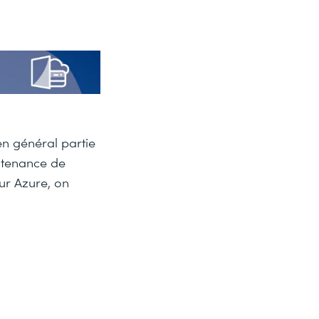
 en général partie
ntenance de
eur Azure, on