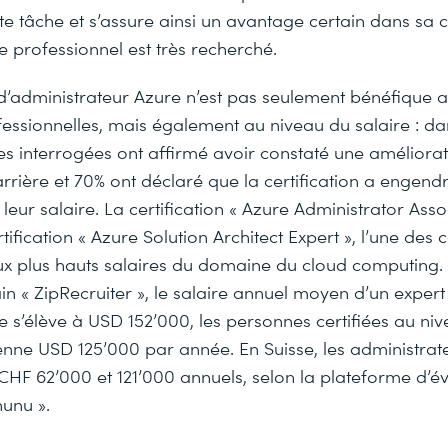
te tâche et s’assure ainsi un avantage certain dans sa c
 professionnel est très recherché.
 d’administrateur Azure n’est pas seulement bénéfique 
fessionnelles, mais également au niveau du salaire : d
s interrogées ont affirmé avoir constaté une améliorat
rrière et 70% ont déclaré que la certification a engend
eur salaire. La certification « Azure Administrator Asso
tification « Azure Solution Architect Expert », l’une des c
x plus hauts salaires du domaine du cloud computing. S
n « ZipRecruiter », le salaire annuel moyen d’un expert
e s’élève à USD 152’000, les personnes certifiées au niv
ne USD 125’000 par année. En Suisse, les administrat
CHF 62’000 et 121’000 annuels, selon la plateforme d’é
unu ».