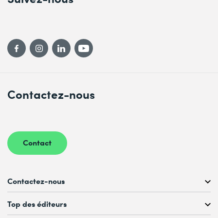
Contactez-nous
Contact
Contactez-nous
Conseil personnalisé au
Top des éditeurs
022 738 80 80 ou 021 321 65 00