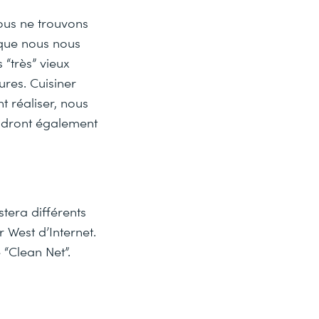
ous ne trouvons
 que nous nous
 “très” vieux
ures. Cuisiner
t réaliser, nous
endront également
stera différents
r West d’Internet.
 “Clean Net”.