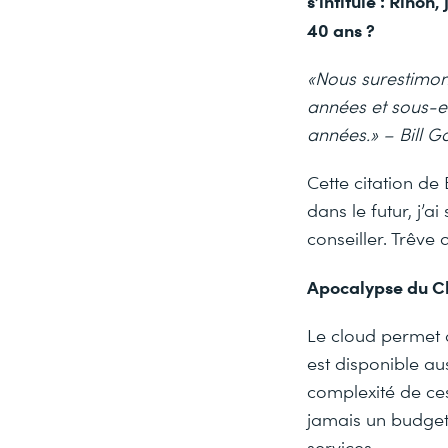
s’intitule : Rinon
40 ans ?
«Nous surestimon
années et sous-e
années.» – Bill G
Cette citation de
dans le futur, j’a
conseiller. Trêve 
Apocalypse du C
Le cloud permet a
est disponible aus
complexité de ces
jamais un budget
services.