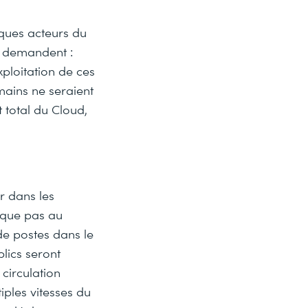
ques acteurs du
s demandent :
xploitation de ces
umains ne seraient
 total du Cloud,
er dans les
aque pas au
de postes dans le
lics seront
circulation
iples vitesses du