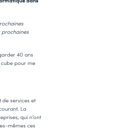
informatique dans
prochaines
x prochaines
egarder 40 ans
k’s cube pour me
 de services et
 courant. La
eprises, qui n’ont
lles-mêmes ces