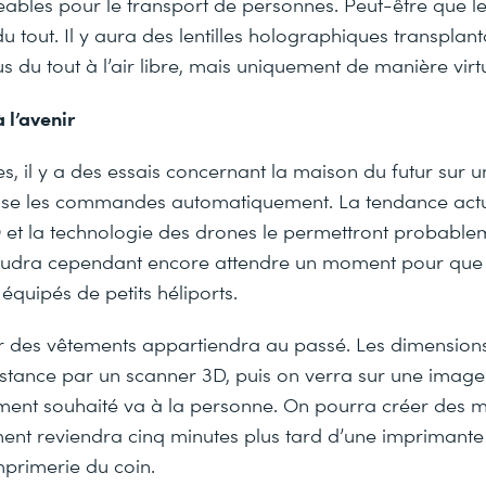
eables pour le transport de personnes. Peut-être que 
du tout. Il y aura des lentilles holographiques transplan
s du tout à l’air libre, mais uniquement de manière virtu
 l’avenir
, il y a des essais concernant la maison du futur sur u
passe les commandes automatiquement. La tendance actu
 et la technologie des drones le permettront probable
 faudra cependant encore attendre un moment pour que 
équipés de petits héliports.
er des vêtements appartiendra au passé. Les dimensions
istance par un scanner 3D, puis on verra sur une image
ent souhaité va à la personne. On pourra créer des mo
ent reviendra cinq minutes plus tard d’une imprimante
mprimerie du coin.