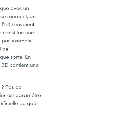
nique avec un
n ce moment, on
 l’IdO envoient
 constitue une
t par exemple
d de
que sorte. En
n 3D contient une
 ? Pas de
ier est paramétré
ificielle au goût