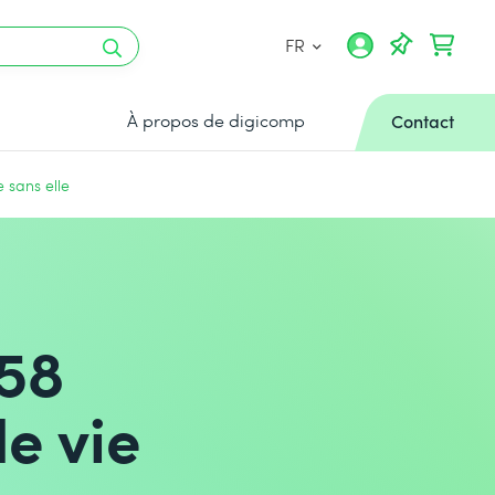
FR
À propos de digicomp
Contact
e sans elle
058
de vie