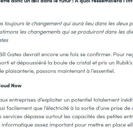
, jette donc un œil dans le futur ! À quoi ressemblera l’
s toujours le changement qui aura lieu dans les deux 
stimons les changements qui se produiront dans les di
ates
 Bill Gates devrait encore une fois se confirmer. Pour r
i sorti et dépoussiéré la boule de cristal et pris un Rubi
de plaisanterie, passons maintenant à l’essentiel.
loud Now
ux entreprises d’exploiter un potentiel totalement inédit
si facilement que l’électricité à la sortie d’une prise de
 services dépasse surtout les capacités des petites entr
 informatique assez important pour mettre en place e