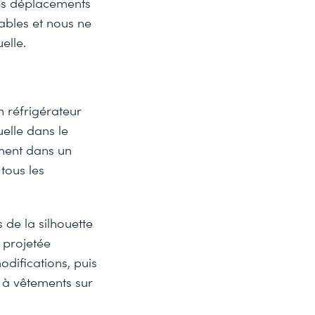
les déplacements
tables et nous ne
elle.
n réfrigérateur
elle dans le
ment dans un
tous les
 de la silhouette
 projetée
difications, puis
 à vêtements sur