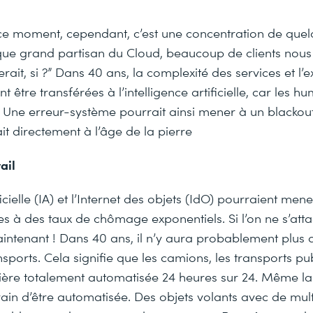
 ce moment, cependant, c’est une concentration de quel
que grand partisan du Cloud, beaucoup de clients nou
ait, si ?” Dans 40 ans, la complexité des services et l’e
t être transférées à l’intelligence artificielle, car les h
. Une erreur-système pourrait ainsi mener à un blackout
it directement à l’âge de la pierre
ail
ificielle (IA) et l’Internet des objets (IdO) pourraient men
s à des taux de chômage exponentiels. Si l’on ne s’att
ntenant ! Dans 40 ans, il n’y aura probablement plus 
ports. Cela signifie que les camions, les transports pub
ière totalement automatisée 24 heures sur 24. Même la 
rain d’être automatisée. Des objets volants avec de mult