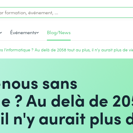
Événements
Blog/News
 l'informatique ? Au delà de 2058 tout au plus, il n'y aurait plus de vi
-nous sans
ue ? Au delà de 2
il n'y aurait plus 