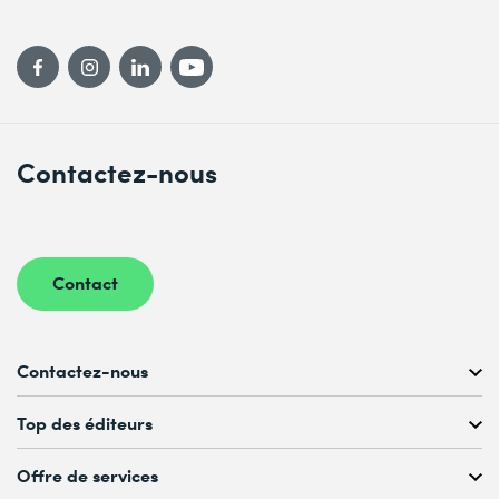
Contactez-nous
Contact
Contactez-nous
Conseil personnalisé au
Top des éditeurs
022 738 80 80 ou 021 321 65 00
du Lu au Ve, 08h00–17h00
Offre de services
Microsoft