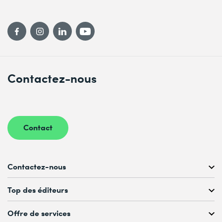
Contactez-nous
Contact
Contactez-nous
Conseil personnalisé au
Top des éditeurs
022 738 80 80 ou 021 321 65 00
du Lu au Ve, 08h00–17h00
Offre de services
Microsoft