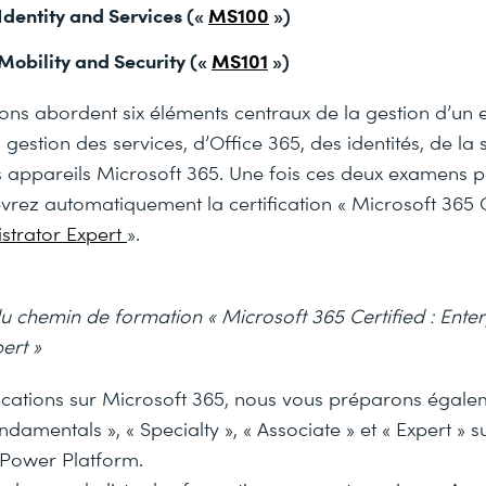
Identity and Services («
MS100
»)
Mobility and Security («
MS101
»)
ons abordent six éléments centraux de la gestion d’un
 gestion des services, d’Office 365, des identités, de la s
s appareils Microsoft 365. Une fois ces deux examens 
vrez automatiquement la certification « Microsoft 365 Ce
istrator Expert
».
 chemin de formation « Microsoft 365 Certified : Enter
ert »
ifications sur Microsoft 365, nous vous préparons égal
undamentals », « Specialty », « Associate » et « Expert » s
Power Platform.