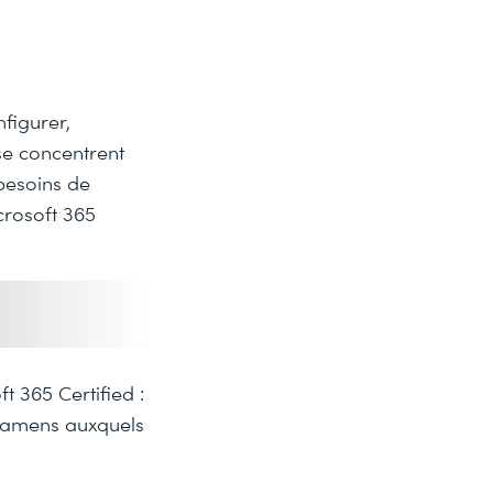
figurer,
se concentrent
besoins de
crosoft 365
t 365 Certified :
examens auxquels