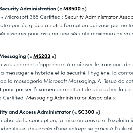
Security Administration («
MS500
»)
n « Microsoft 365 Certified :
Security Administrator Asso
otre portée grâce à notre formation qui vous permettra
écessaires pour assurer une sécurité maximum de vot
 Messaging («
MS203
»)
n vous permet d’apprendre à maîtriser le transport de
 la messagerie hybride et la sécurité, l’hygiène, la confo
e de la messagerie Microsoft Messaging. À l’issue de ce
t pour passer l’examen permettant de décrocher la cert
 Certified:
Messaging Administrator Associate
».
tity and Access Administrator («
SC300
»)
n aborde la conception, la mise en œuvre et l’exploitat
identités et des accès d’une entreprise grâce à l’utilisa