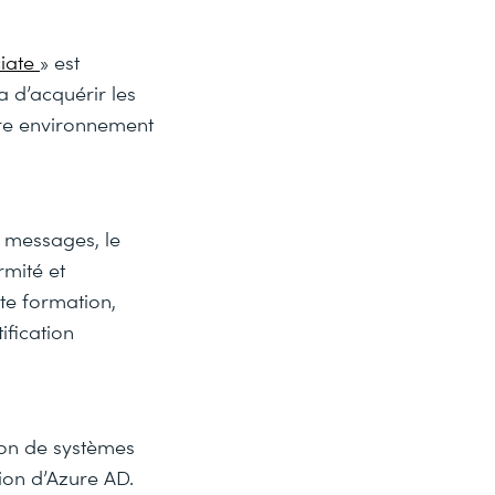
ciate
» est
 d’acquérir les
re environnement
s messages, le
rmité et
tte formation,
ification
ion de systèmes
tion d’Azure AD.