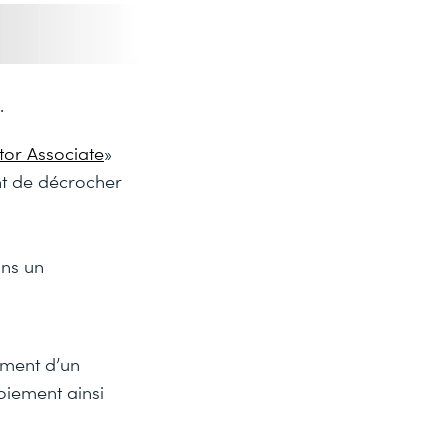
.
or Associate
»
nt de décrocher
ans un
ement d’un
oiement ainsi