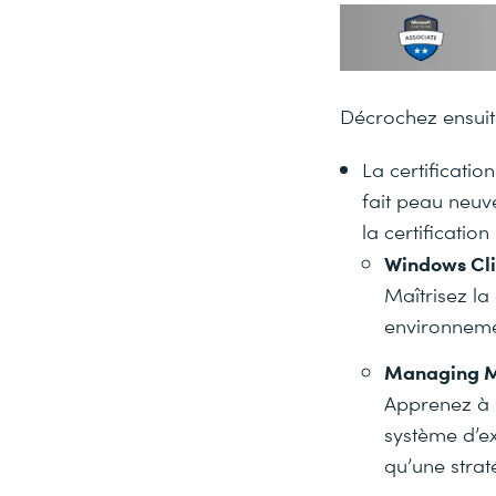
Décrochez ensuite
La certificatio
fait peau neuv
la certification 
Windows Cli
Maîtrisez l
environnemen
Managing M
Apprenez à p
système d’ex
qu’une strat