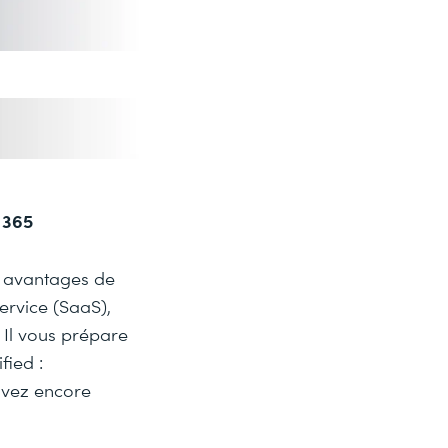
 365
s avantages de
ervice (SaaS),
. Il vous prépare
fied :
’avez encore