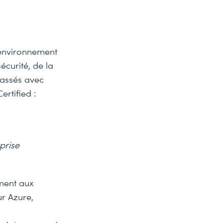
 environnement
écurité, de la
passés avec
rtified :
prise
ement aux
ur Azure,