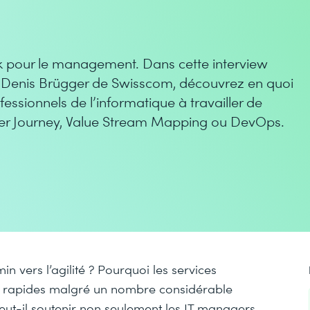
rk pour le management. Dans cette interview
et Denis Brügger de Swisscom, découvrez en quoi
ssionnels de l’informatique à travailler de
mer Journey, Value Stream Mapping ou DevOps.
in vers l’agilité ? Pourquoi les services
us rapides malgré un nombre considérable
peut-il soutenir non seulement les IT managers,