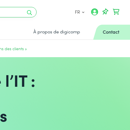
FR
À propos de digicomp
Contact
s des clients »
l’IT :
s