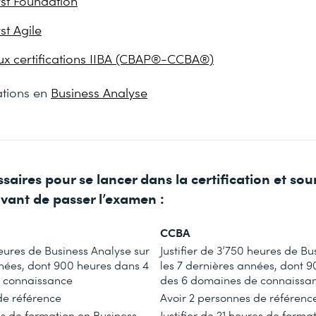
yst Foundation
st Agile
ux certifications IIBA (CBAP®-CCBA®)
ations en
Business Analyse
saires pour se lancer dans la certification et so
avant de passer l’examen :
CCBA
ures de Business Analyse sur
Justifier de
3’750
heures de Bus
nées, dont
900
heures dans
4
les
7
dernières années, dont
9
 connaissance
des 6 domaines de connaissa
de référence
Avoir 2 personnes de référenc
s de formation en Business
Justifier de
21
heures de format