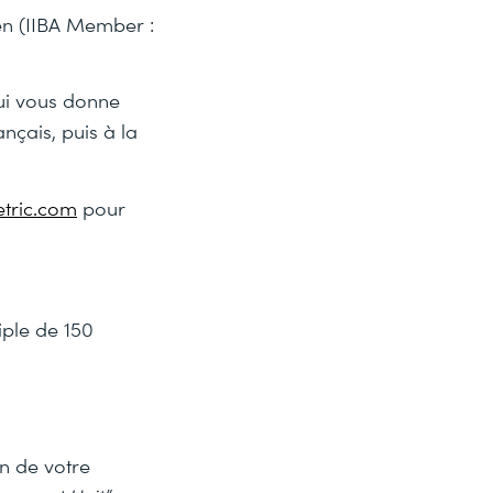
men (IIBA Member :
ui vous donne
nçais, puis à la
tric.com
pour
iple de 150
n de votre