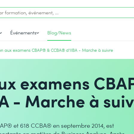
Événements
Blog/News
tion aux examens CBAP® & CCBA® d'IIBA - Marche à suivre
 aux examens CBA
A - Marche à suiv
CBAP® et 618 CCBA® en septembre 2014, est
importante en matière de Business Analyse. Après