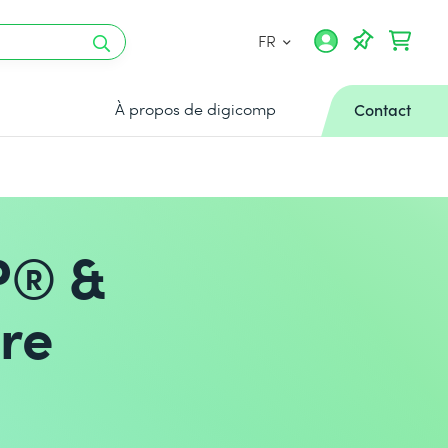
FR
À propos de digicomp
Contact
P® &
re