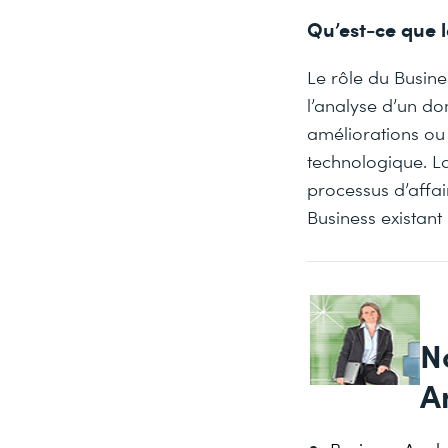
Qu’est-ce que l
Le rôle du Busines
l’analyse d’un d
améliorations ou
technologique. La
processus d’affai
Business existan
N
A