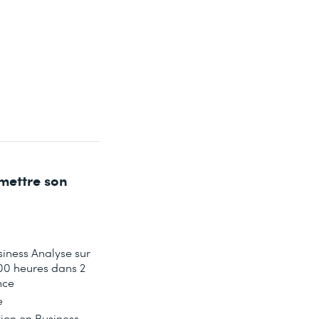
umettre son
iness Analyse sur
00
heures dans
2
nce
e
ion en Business