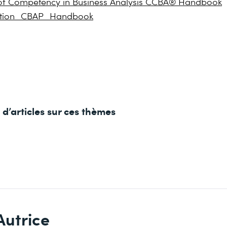
n of Competency in Business Analysis CCBA® Handbook
cation_CBAP_Handbook
d’articles sur ces thèmes
Autrice