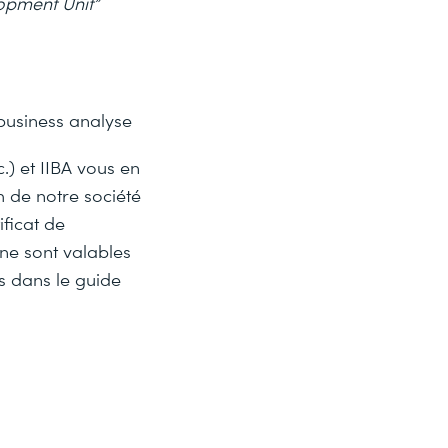
opment Unit”
business analyse
.) et IIBA vous en
 de notre société
ificat de
 ne sont valables
ts dans le guide