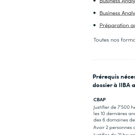
Business Anal
Business Analy
Préparation a
Toutes nos form
Prérequis néces
dossier à IIBA 
CBAP
Justifier de
7’500
he
les
10
dernières an
des 6 domaines de
Avoir 2 personnes 
Justifier de
21
heure