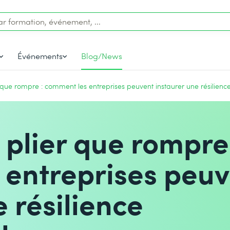
Événements
Blog/News
r que rompre : comment les entreprises peuvent instaurer une résilienc
 plier que rompre
 entreprises peuv
 résilience