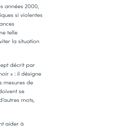
es années 2000,
ues si violentes
yances
ne telle
ter la situation
ept décrit par
ir » : il désigne
es mesures de
doivent se
d’autres mots,
nt aider à