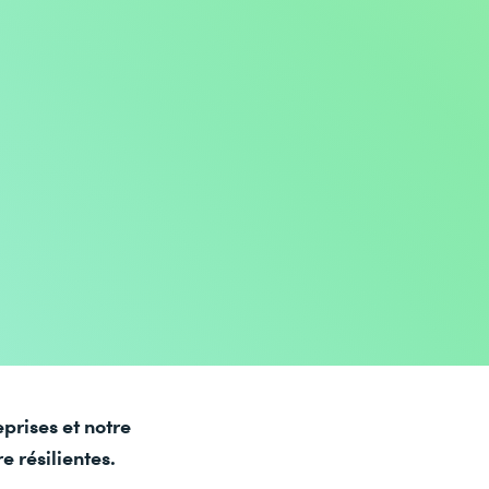
rises et notre
 résilientes.