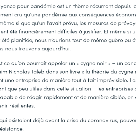
yance pour pandémie est un thème récurrent depuis l
iment cru qu’une pandémie aux conséquences économiq
t même si quelqu’un l’avait prévu, les mesures de prévo
nt été financièrement difficiles à justifier. Et même si u
été planifiée, nous n’aurions tout de même guère pu évi
us nous trouvons aujourd’hui.
t ce qu’on pourrait appeler un « cygne noir » – un conc
im Nicholas Taleb dans son livre « la théorie du cygne no
t une entreprise de manière tout à fait imprévisible. L
t que peu utiles dans cette situation – les entreprises 
capable de réagir rapidement et de manière ciblée, en 
nir résilientes.
ui existaient déjà avant la crise du coronavirus, peuve
ésistance.