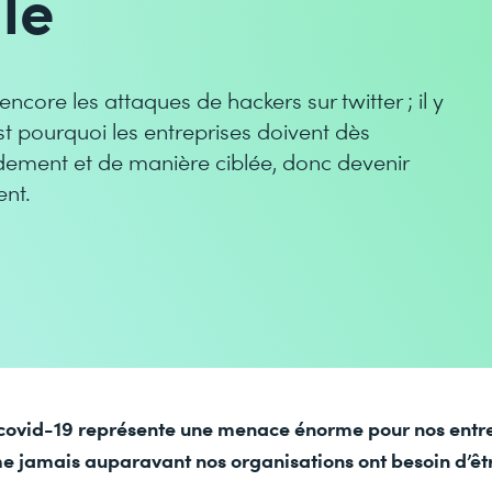
le
encore les attaques de hackers sur twitter ; il y
t pourquoi les entreprises doivent dès
dement et de manière ciblée, donc devenir
ent.
ovid-19 représente une menace énorme pour nos entrep
jamais auparavant nos organisations ont besoin d’être