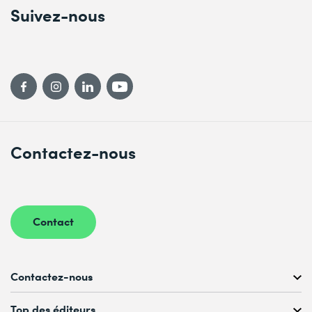
Suivez-nous
Contactez-nous
Contact
Contactez-nous
Conseil personnalisé au
Top des éditeurs