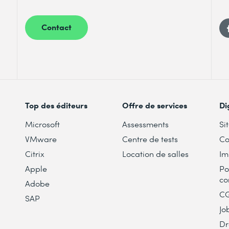
Contact
Top des éditeurs
Offre de services
Di
Microsoft
Assessments
Si
VMware
Centre de tests
Co
Citrix
Location de salles
Im
Apple
Po
co
Adobe
C
SAP
Jo
Dr