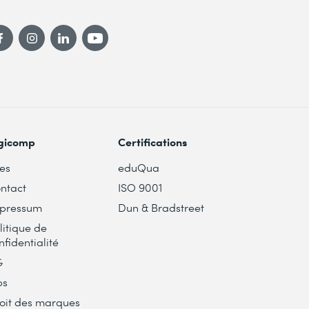
gicomp
Certifications
tes
eduQua
ntact
ISO 9001
pressum
Dun & Bradstreet
litique de
nfidentialité
G
bs
oit des marques