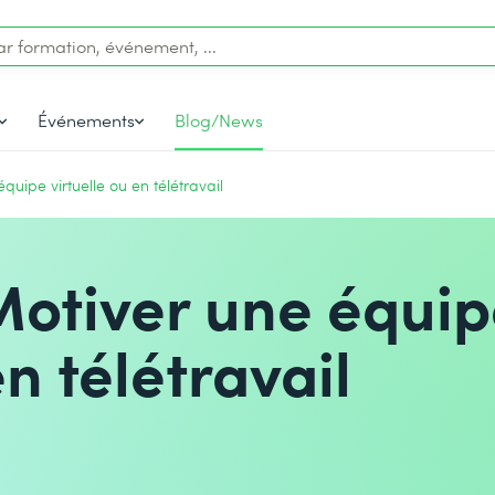
Événements
Blog/News
quipe virtuelle ou en télétravail
Motiver une équi
en télétravail