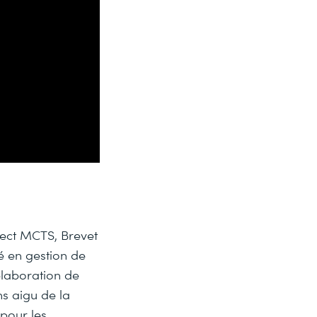
ject MCTS, Brevet
é en gestion de
’élaboration de
s aigu de la
pour les