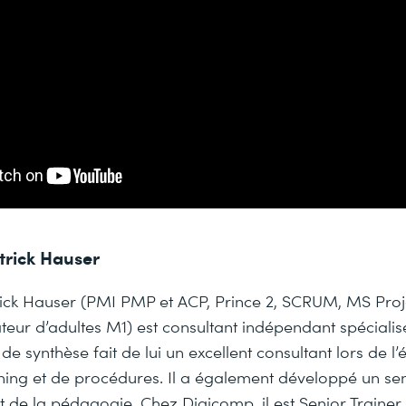
trick Hauser
rick Hauser (PMI PMP et ACP, Prince 2, SCRUM, MS Pro
eur d’adultes M1) est consultant indépendant spécialis
 de synthèse fait de lui un excellent consultant lors de l
ing et de procédures. Il a également développé un sen
de la pédagogie. Chez Digicomp, il est Senior Trainer 