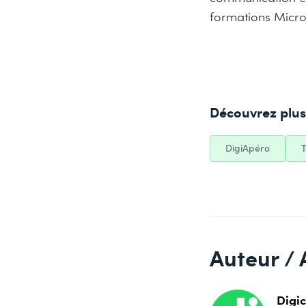
formations Micros
Découvrez plus 
DigiApéro
T
Auteur / 
Digi