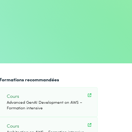
Formations recommandées
Cours
Advanced GenAI Development on AWS –
Formation intensive
Cours
Architecting on AWS – Formation intensive