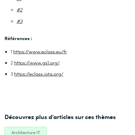
#2
#3
Références :
1
https://www.eclass.eu/fr
2
https://www.gs1.org/
3
https://eclass.iota.org/
Découvrez plus d’articles sur ces thèmes
Architecture IT