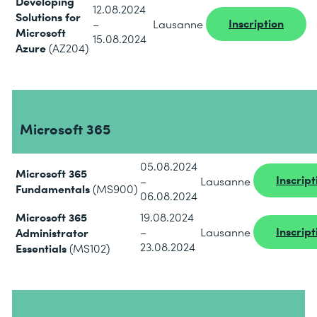
Developing
12.08.2024
Solutions for
Inscription
–
Lausanne
Microsoft
15.08.2024
Azure
(AZ204)
Microsoft 365
05.08.2024
Microsoft 365
Inscript
–
Lausanne
Fundamentals
(MS900)
06.08.2024
Microsoft 365
19.08.2024
Inscript
Administrator
–
Lausanne
23.08.2024
Essentials
(MS102)