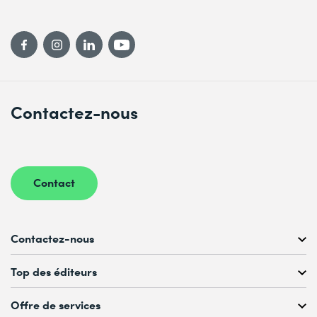
Contactez-nous
Contact
Contactez-nous
Conseil personnalisé au
Top des éditeurs
022 738 80 80 ou 021 321 65 00
du Lu au Ve, 08h00–17h00
Offre de services
Microsoft