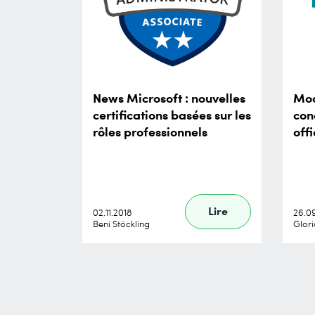
News Microsoft : nouvelles
Mod
certifications basées sur les
con
rôles professionnels
offi
Lire
02.11.2018
26.0
Beni Stöckling
Glor