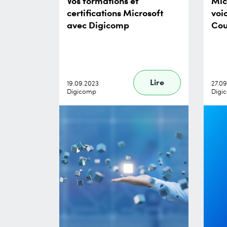
Vos formations et
Mic
certifications Microsoft
voi
avec Digicomp
Cou
Lire
19.09.2023
27.0
Digicomp
Digi