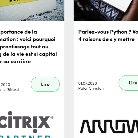
mportance de la
Parlez-vous Python ? Vo
mation : voici pourquoi
4 raisons de s'y mettre
pprentissage tout au
 de la vie est si capital
r sa carrière
Lire
01.07.2020
Lire
7.2020
Peter Christen
lie Riffard