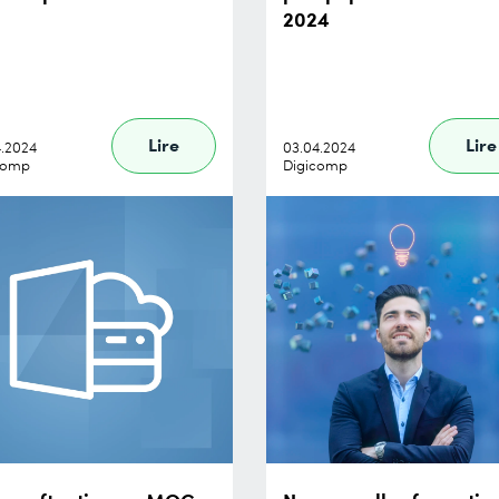
2024
Lire
Lire
4.2024
03.04.2024
comp
Digicomp