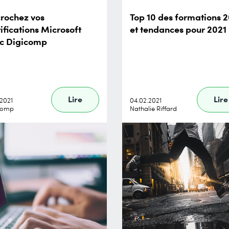
rochez vos
Top 10 des formations 
tifications Microsoft
et tendances pour 2021
c Digicomp
Lire
Lire
.2021
04.02.2021
comp
Nathalie Riffard