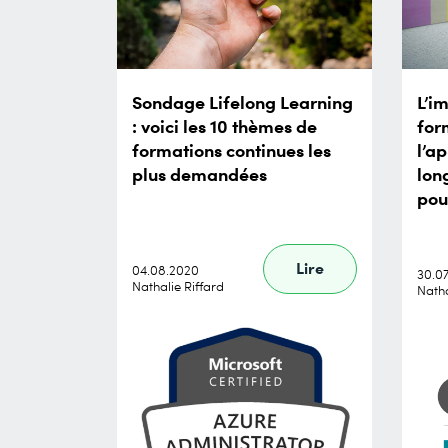
Sondage Lifelong Learning
L’i
: voici les 10 thèmes de
for
formations continues les
l’a
plus demandées
long
pou
Lire
04.08.2020
30.0
Nathalie Riffard
Natha