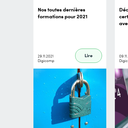
Nos toutes dernières
Déc
formations pour 2021
cer
ave
Lire
29.11.2021
09.11
Digicomp
Digi