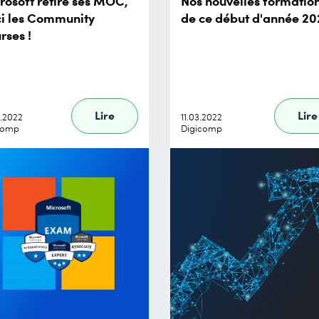
rosoft retire ses MOC,
Nos nouvelles formatio
ci les Community
de ce début d'année 20
rses !
Lire
Lire
9.2022
11.03.2022
comp
Digicomp