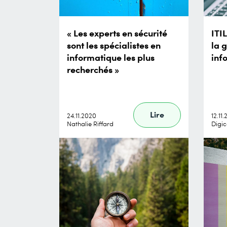
« Les experts en sécurité
ITI
sont les spécialistes en
la 
informatique les plus
inf
recherchés »
Lire
24.11.2020
12.11
Nathalie Riffard
Digi