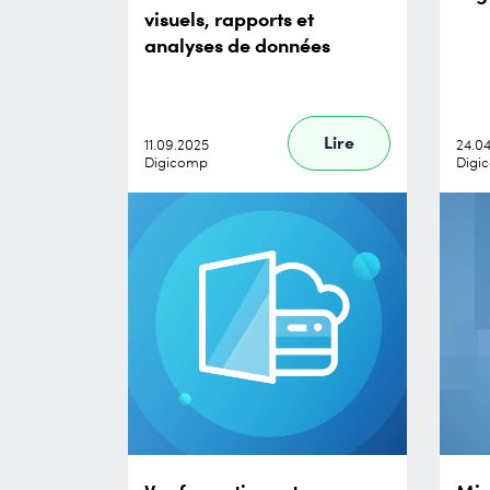
visuels, rapports et
analyses de données
Lire
11.09.2025
24.0
Digicomp
Digi