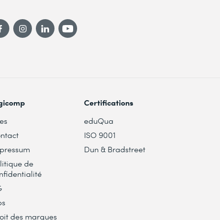
gicomp
Certifications
tes
eduQua
ntact
ISO 9001
pressum
Dun & Bradstreet
litique de
nfidentialité
G
bs
oit des marques