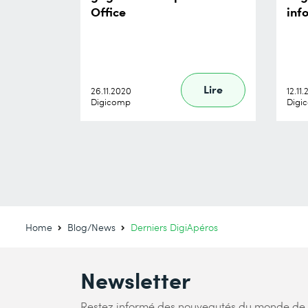
Office
inf
Lire
26.11.2020
12.11
Digicomp
Digi
Home
Blog/News
Derniers DigiApéros
Newsletter
Restez informé des nouveautés du monde de