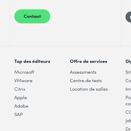
Contact
Top des éditeurs
Offre de services
Di
Microsoft
Assessments
Si
VMware
Centre de tests
Co
Citrix
Location de salles
Im
Apple
Po
co
Adobe
C
SAP
Jo
Dr