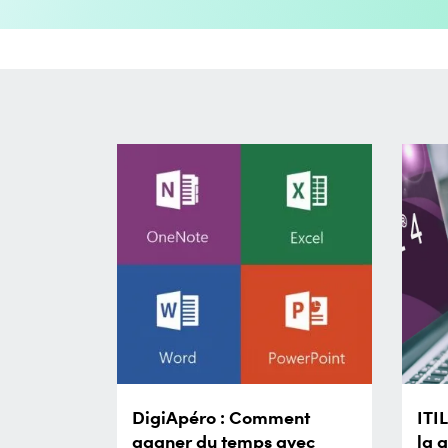
DigiApéro : Comment
ITI
gagner du temps avec
la 