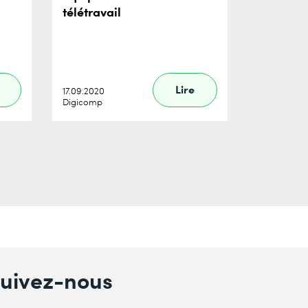
télétravail
Lire
17.09.2020
Digicomp
uivez-nous