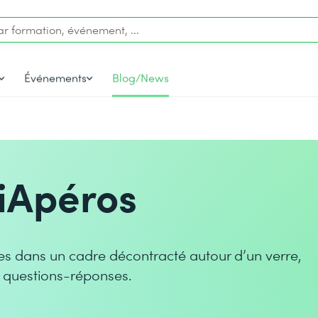
Événements
Blog/News
iApéros
es dans un cadre décontracté autour d’un verre,
 de questions-réponses.