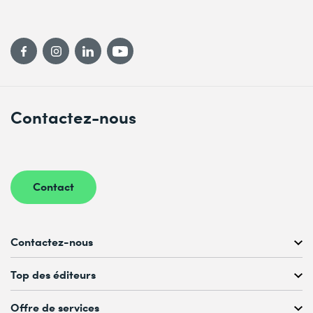
Contactez-nous
Contact
Contactez-nous
Conseil personnalisé au
Top des éditeurs
022 738 80 80 ou 021 321 65 00
du Lu au Ve, 08h00–17h00
Offre de services