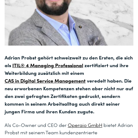
Adrian Probst gehört schweizweit zu den Ersten, die sich
als
ITIL® 4 Managing Professional
zertifiziert und ihre
Weiterbildung zusätzlich mit einem
CAS in Digital Service Management
veredelt haben. Die
neu erworbenen Kompetenzen stehen aber nicht nur auf
den zwei gefragten Zertifikaten gedruckt, sondern
kommen in seinem Arbeitsalltag auch direkt seiner
jungen Firma und ihren Kunden zugute.
Als Co-Owner und CEO der
Operaio GmbH
bietet Adrian
Probst mit seinem Team kundenzentrierte