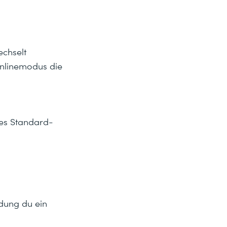
chselt
Onlinemodus die
des Standard-
ndung du ein