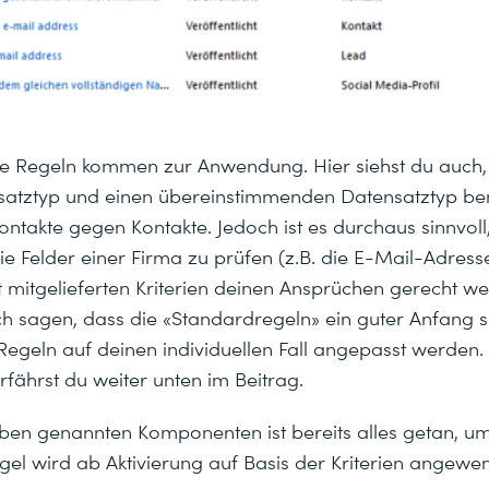
hte Regeln kommen zur Anwendung. Hier siehst du auch
satztyp und einen übereinstimmenden Datensatztyp benö
ontakte gegen Kontakte. Jedoch ist es durchaus sinnvoll,
e Felder einer Firma zu prüfen (z.B. die E-Mail-Adresse)
t mitgelieferten Kriterien deinen Ansprüchen gerecht w
ch sagen, dass die «Standardregeln» ein guter Anfang s
e Regeln auf deinen individuellen Fall angepasst werden
fährst du weiter unten im Beitrag.
ben genannten Komponenten ist bereits alles getan, um
egel wird ab Aktivierung auf Basis der Kriterien angewe