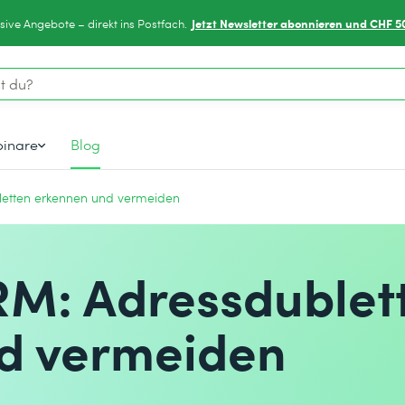
Jetzt Newsletter abonnieren und CHF 5
sive Angebote – direkt ins Postfach.
inare
Blog
etten erkennen und vermeiden
M: Adressdublet
d vermeiden