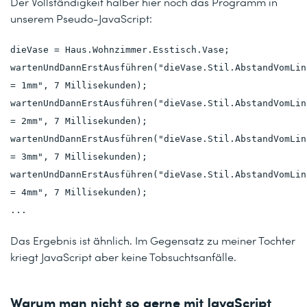
Der Vollständigkeit halber hier noch das Programm in
unserem Pseudo-JavaScript:
dieVase = Haus.Wohnzimmer.Esstisch.Vase;
wartenUndDannErstAusführen("dieVase.Stil.AbstandVomLin
= 1mm", 7 Millisekunden);
wartenUndDannErstAusführen("dieVase.Stil.AbstandVomLin
= 2mm", 7 Millisekunden);
wartenUndDannErstAusführen("dieVase.Stil.AbstandVomLin
= 3mm", 7 Millisekunden);
wartenUndDannErstAusführen("dieVase.Stil.AbstandVomLin
= 4mm", 7 Millisekunden);
...
Das Ergebnis ist ähnlich. Im Gegensatz zu meiner Tochter
kriegt JavaScript aber keine Tobsuchtsanfälle.
Warum man nicht so gerne mit JavaScript