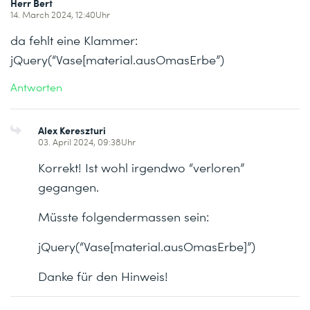
Herr Bert
14. March 2024, 12:40Uhr
da fehlt eine Klammer:
jQuery(“Vase[material.ausOmasErbe”)
Antworten
Alex Kereszturi
03. April 2024, 09:38Uhr
Korrekt! Ist wohl irgendwo “verloren”
gegangen.
Müsste folgendermassen sein:
jQuery(“Vase[material.ausOmasErbe]”)
Danke für den Hinweis!