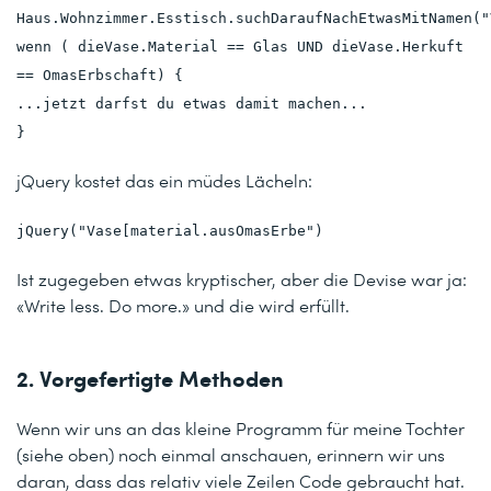
Haus.Wohnzimmer.Esstisch
.suchDaraufNachEtwasMitNamen("
wenn ( dieVase.Material == Glas UND dieVase.Herkuft
== OmasErbschaft) {
...jetzt darfst du etwas damit machen...
}
jQuery kostet das ein müdes Lächeln:
jQuery("Vase[material.ausOmasErbe")
Ist zugegeben etwas kryptischer, aber die Devise war ja:
«Write less. Do more.» und die wird erfüllt.
2. Vorgefertigte Methoden
Wenn wir uns an das kleine Programm für meine Tochter
(siehe oben) noch einmal anschauen, erinnern wir uns
daran, dass das relativ viele Zeilen Code gebraucht hat.