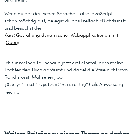
verstehen.
Wenn du der deutschen Sprache – also JavaScript –
schon mächtig bist, belegst du das Freifach «Dichtkunst»
und besuchst den
Kurs: Gestaltung dynamischer Webapplikationen mit
jQuery
.
Ich für meinen Teil schaue jetzt erst einmal, dass meine
Tochter den Tisch abräumt und dabei die Vase nicht vom
Rand stösst. Mal sehen, ob
als Anweisung
jQuery("Tisch").putzen("vorsichtig")
reicht..
Weitere Beiträge zu diesem Thema entdecken