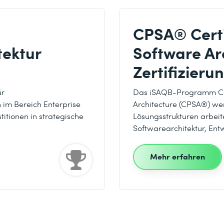
CPSA® Certi
ektur
Software Ar
Zertifizieru
ür
Das iSAQB-Programm Cert
 im Bereich Enterprise
Architecture (CPSA®) wend
stitionen in strategische
Lösungsstrukturen arbeit
Softwarearchitektur, Ent
Mehr erfahren