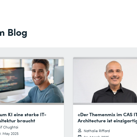
m Blog
m KI eine starke IT-
«Der Themenmix im CAS I
itektur braucht
Architecture ist einzigarti
if Chughtai
Nathalie Riffard
0. May 2025