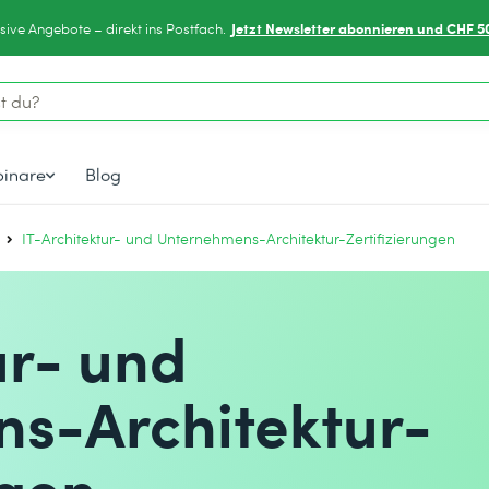
Jetzt Newsletter abonnieren und CHF 5
sive Angebote – direkt ins Postfach.
inare
Blog
IT-Architektur- und Unternehmens-Architektur-Zertifizierungen
ur- und
s-Architektur-
ngen