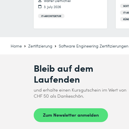
Walter Demichiel
SOF
3. July 2026
IT-A
IT-ARCHITEKTUR
KÜNS
Home
Zertifizierung
Software Engineering Zertifizierungen
Bleib auf dem
Laufenden
und erhalte einen Kursgutschein im Wert von
CHF 50 als Dankeschön.
Zum Newsletter anmelden