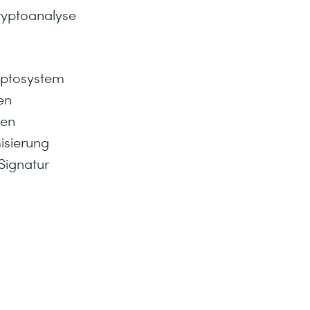
ryptoanalyse
yptosystem
en
nen
isierung
Signatur