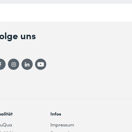
olge uns
alität
Infos
duQua
Impressum