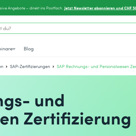
Jetzt Newsletter abonnieren und CHF 5
sive Angebote – direkt ins Postfach.
inare
Blog
en
SAP-Zertifizierungen
SAP Rechnungs- und Personalwesen Zert
ngs- und
n Zertifizierung