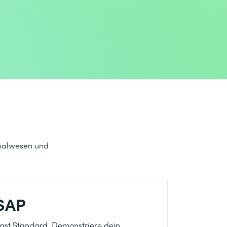
onalwesen und
 SAP
ängst Standard. Demonstriere dein