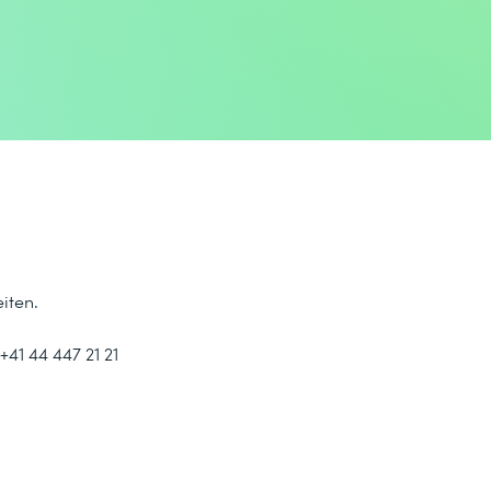
iten.
41 44 447 21 21