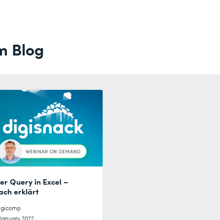
m Blog
r Query in Excel –
ach erklärt
igicomp
 January 2022