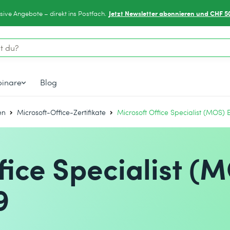
Jetzt Newsletter abonnieren und CHF 5
sive Angebote – direkt ins Postfach.
inare
Blog
en
Microsoft-Office-Zertifikate
Microsoft Office Specialist (MOS) 
fice Specialist (
9