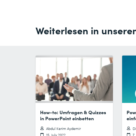
Weiterlesen in unsere
How-to: Umfragen & Quizzes
Powe
in PowerPoint einbetten
einf
Abdul Kerim Aydemir
D
15. July 2022
7.