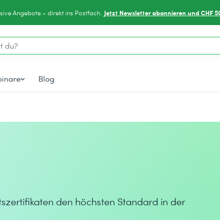
Jetzt Newsletter abonnieren und CHF 5
sive Angebote – direkt ins Postfach.
inare
Blog
tszertifikaten den höchsten Standard in der