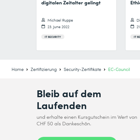
digitalen Zeitalter gelingt
Ethi
Michael Ruppe
D
23. June 2022
2
IT SECURITY
IT S
Home
Zertifizierung
Security-Zertifikate
EC-Council
Bleib auf dem
Laufenden
und erhalte einen Kursgutschein im Wert von
CHF 50 als Dankeschön.