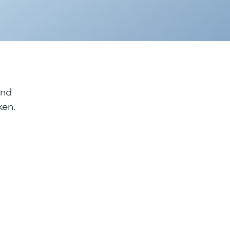
und
ken.