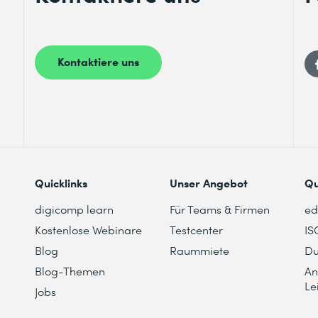
Kontaktiere uns
Quicklinks
Unser Angebot
Qu
digicomp learn
Für Teams & Firmen
e
Kostenlose Webinare
Testcenter
IS
Blog
Raummiete
Du
Blog-Themen
An
Le
Jobs