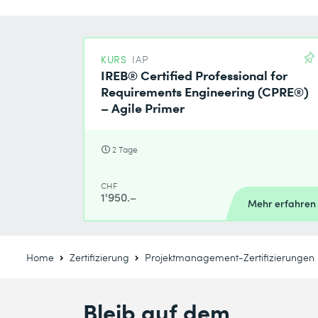
KURS
IAP
IREB® Certified Professional for
Requirements Engineering (CPRE®)
– Agile Primer
2 Tage
CHF
1'950.–
Mehr erfahren
Home
Zertifizierung
Projektmanagement-Zertifizierungen
Bleib auf dem