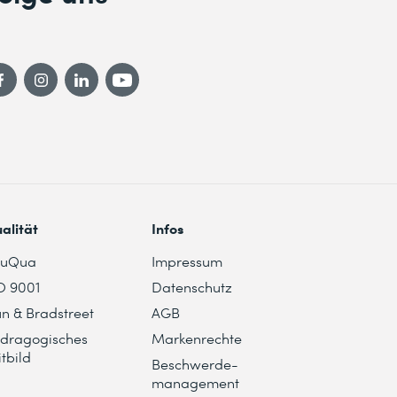
alität
Infos
duQua
Impressum
O 9001
Datenschutz
n & Bradstreet
AGB
dragogisches
Markenrechte
itbild
Beschwerde-
management