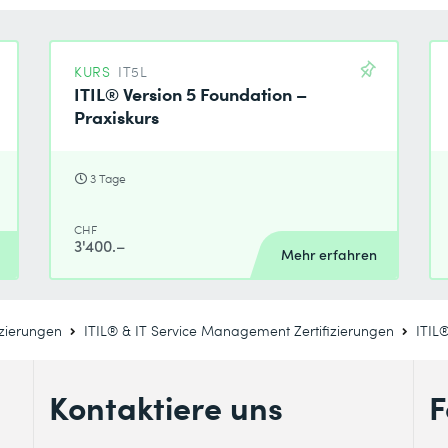
KURS
IT5L
ITIL® Version 5 Foundation –
Praxiskurs
3 Tage
CHF
3'400.–
Mehr erfahren
izierungen
ITIL® & IT Service Management Zertifizierungen
ITIL
Kontaktiere uns
F