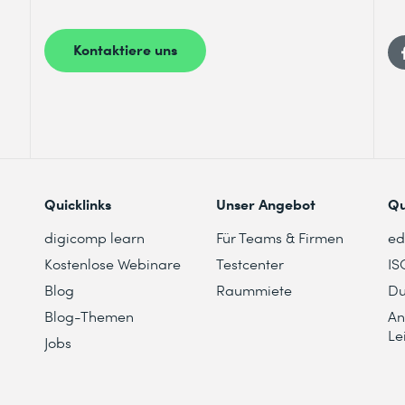
Kontaktiere uns
Quicklinks
Unser Angebot
Qu
digicomp learn
Für Teams & Firmen
e
Kostenlose Webinare
Testcenter
IS
Blog
Raummiete
Du
Blog-Themen
An
Le
Jobs