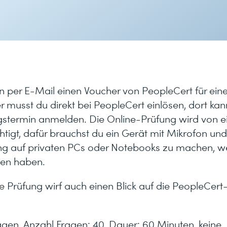
nn per E-Mail einen Voucher von PeopleCert für ein
musst du direkt bei PeopleCert einlösen, dort kan
gstermin anmelden. Die Online-Prüfung wird von e
tigt, dafür brauchst du ein Gerät mit Mikrofon und
ung auf privaten PCs oder Notebooks zu machen, we
gen haben.
e Prüfung wirf auch einen Blick auf die PeopleCert
gen, Anzahl Fragen: 40, Dauer: 60 Minuten, keine