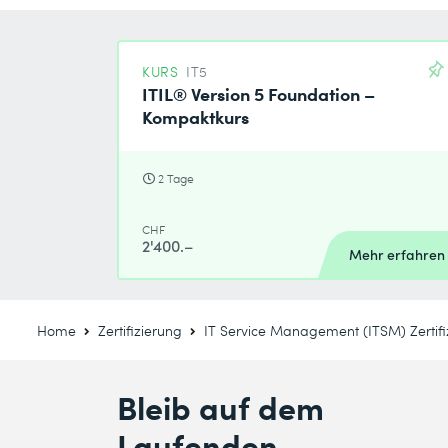
KURS
IT5
ITIL® Version 5 Foundation –
Kompaktkurs
2 Tage
CHF
2'400.–
Mehr erfahren
Home
Zertifizierung
IT Service Management (ITSM) Zertif
Bleib auf dem
Laufenden