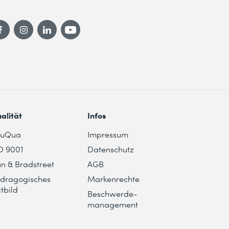
alität
Infos
duQua
Impressum
O 9001
Datenschutz
n & Bradstreet
AGB
dragogisches
Markenrechte
itbild
Beschwerde-
management