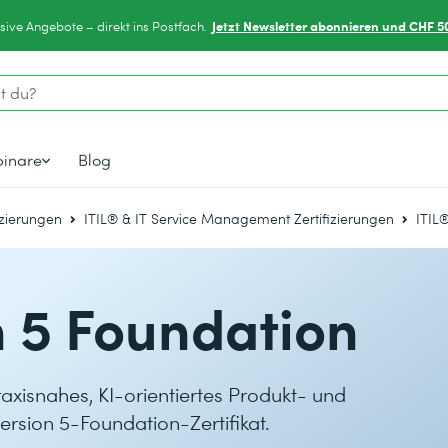
Jetzt Newsletter abonnieren und CHF 5
sive Angebote – direkt ins Postfach.
inare
Blog
izierungen
ITIL® & IT Service Management Zertifizierungen
ITIL
n 5 Foundation
axisnahes, KI-orientiertes Produkt- und
sion 5-Foundation-Zertifikat.