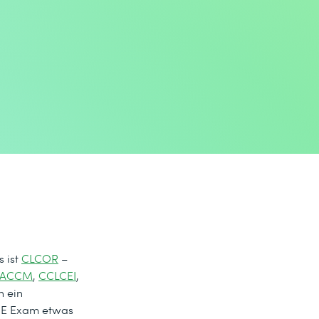
 ist
CLCOR
–
LACCM
,
CCLCEI
,
n ein
ORE Exam etwas