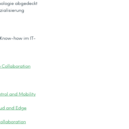
hnologie abgedeckt
ialisierung
d Know-how im IT-
 Collaboration
trol and Mobility
oud and Edge
ollaboration