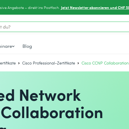
Jetzt Newsletter abonnieren und CHF 5
sive Angebote – direkt ins Postfach.
inare
Blog
ertifikate
Cisco Professional-Zertifikate
Cisco CCNP Collaboration 
ied Network
 Collaboration
g